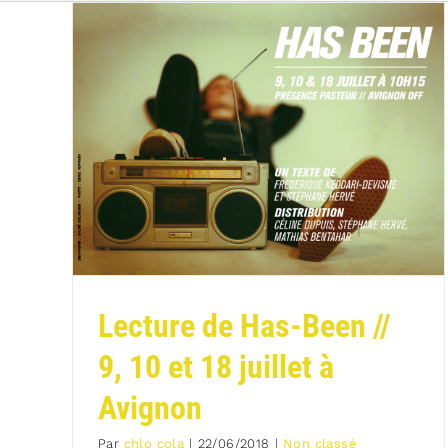
Lecture de Has-Been //
9, 10 et 18 juillet à
Avignon
Par
chlo cola
|
22/06/2018
|
Non classé