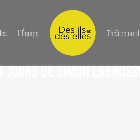
les
L’Équipe
Théâtre outil
t jours de Simon Labross